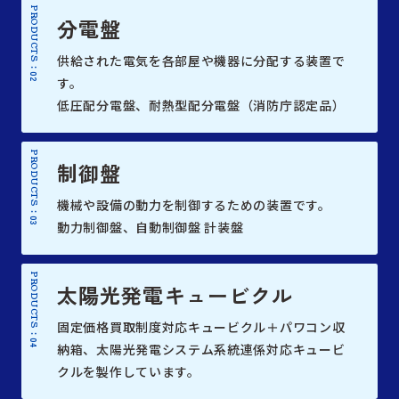
PRODUCTS :
分電盤
供給された電気を各部屋や機器に分配する装置で
02
す。
低圧配分電盤、耐熱型配分電盤（消防庁認定品）
PRODUCTS :
制御盤
機械や設備の動力を制御するための装置です。
03
動力制御盤、自動制御盤 計装盤
PRODUCTS :
太陽光発電キュービクル
固定価格買取制度対応キュービクル＋パワコン収
04
納箱、太陽光発電システム系統連係対応キュービ
クルを製作しています。